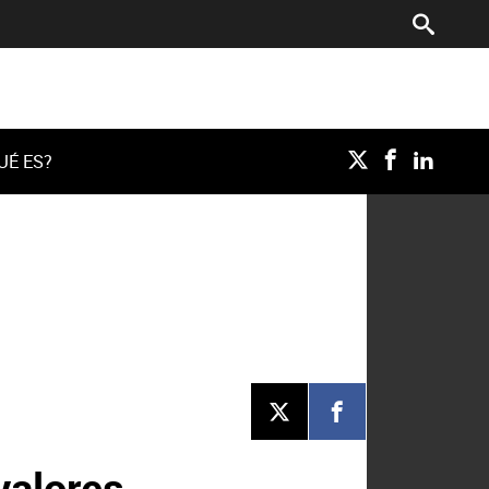
UÉ ES?
S
valores