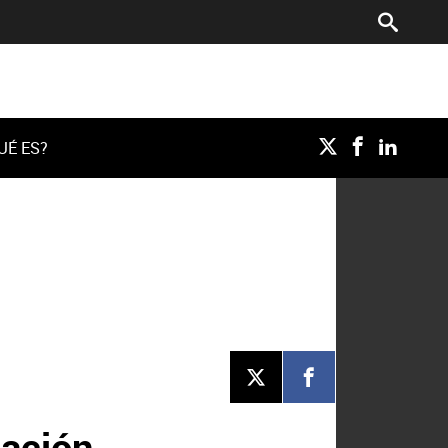
UÉ ES?
S
cación