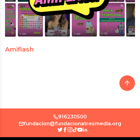
Amiflash
916230500
fundacion@fundacionatresmedia.org