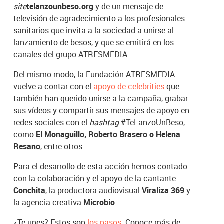
site
telanzounbeso.org
y de un mensaje de
televisión de agradecimiento a los profesionales
sanitarios que invita a la sociedad a unirse al
lanzamiento de besos, y que se emitirá en los
canales del grupo ATRESMEDIA.
Del mismo modo, la Fundación ATRESMEDIA
vuelve a contar con el
apoyo de celebrities
que
también han querido unirse a la campaña, grabar
sus vídeos y compartir sus mensajes de apoyo en
redes sociales con el
hashtag
#TeLanzoUnBeso,
como
El Monaguillo, Roberto Brasero o Helena
Resano
, entre otros.
Para el desarrollo de esta acción hemos contado
con la colaboración y el apoyo de la cantante
Conchita
, la productora audiovisual
Viraliza 369
y
la agencia creativa
Microbio
.
¿Te unes? Estos son
los pasos
. Conoce más de