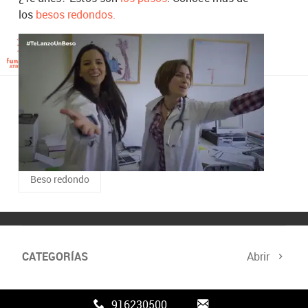
los
besos redondos.
Fundación Atresmedia
Madrid | 18/02/2021
TAGS RELACIONADOS
TeLanzoUnBeso
Conchita
Beso redondo
CATEGORÍAS
Abrir
Canal FAN3
916230500