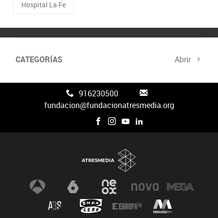
Hospital La Fe
CATEGORÍAS
Abrir
Canal FAN3
916230500
fundacion@fundacionatresmedia.org