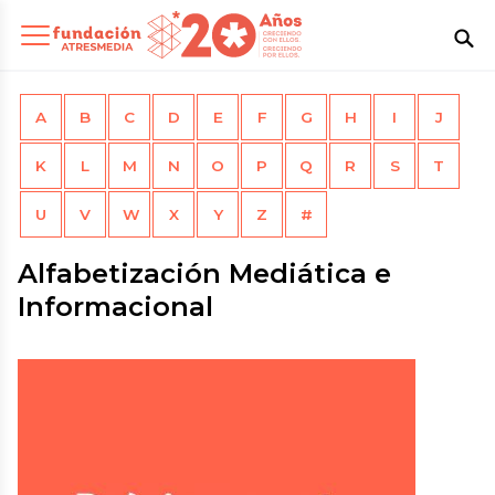
A
B
C
D
E
F
G
H
I
J
K
L
M
N
O
P
Q
R
S
T
U
V
W
X
Y
Z
#
Alfabetización Mediática e
Informacional