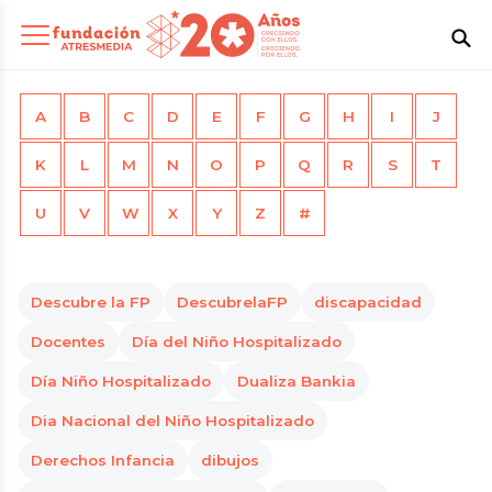
A
B
C
D
E
F
G
H
I
J
K
L
M
N
O
P
Q
R
S
T
U
V
W
X
Y
Z
#
Descubre la FP
DescubrelaFP
discapacidad
Docentes
Día del Niño Hospitalizado
Día Niño Hospitalizado
Dualiza Bankia
Dia Nacional del Niño Hospitalizado
Derechos Infancia
dibujos