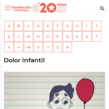
A
B
C
D
E
F
G
H
I
J
K
L
M
N
O
P
Q
R
S
T
U
V
W
X
Y
Z
#
Dolor infantil