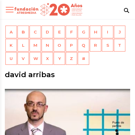
A
B
C
D
E
F
G
H
I
J
K
L
M
N
O
P
Q
R
S
T
U
V
W
X
Y
Z
#
david arribas