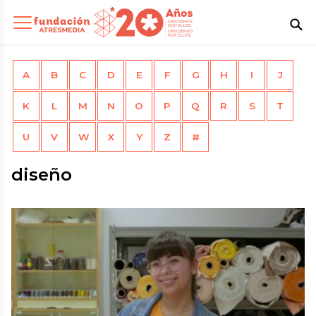
A
B
C
D
E
F
G
H
I
J
K
L
M
N
O
P
Q
R
S
T
U
V
W
X
Y
Z
#
diseño