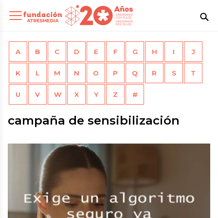
A
B
C
D
E
F
G
H
I
J
K
L
M
N
O
P
Q
R
S
T
U
V
W
X
Y
Z
#
campaña de sensibilización