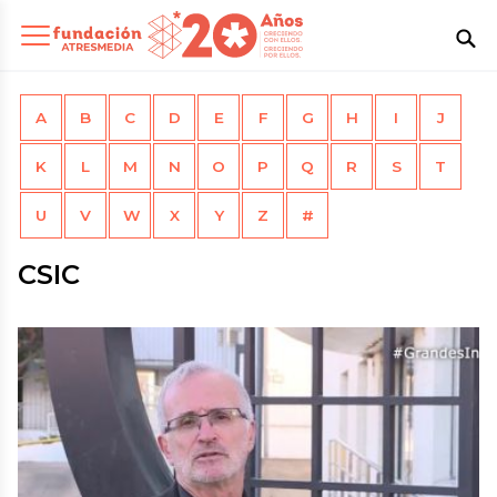
A
B
C
D
E
F
G
H
I
J
K
L
M
N
O
P
Q
R
S
T
U
V
W
X
Y
Z
#
CSIC