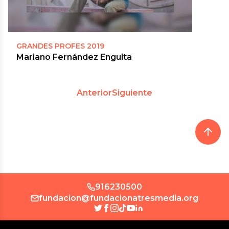
GRANDES PROFES 2019
Mariano Fernández Enguita
Anterior
Siguiente
916230500
fundacion@fundacionatresmedia.org