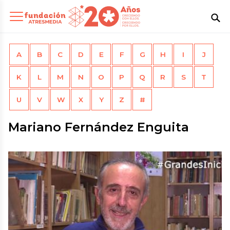
A
B
C
D
E
F
G
H
I
J
K
L
M
N
O
P
Q
R
S
T
U
V
W
X
Y
Z
#
Mariano Fernández Enguita