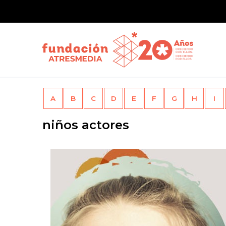
A
B
C
D
E
F
G
H
I
niños actores