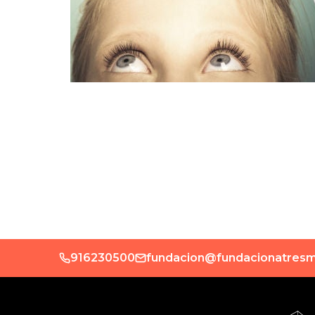
916230500
fundacion@fundacionatresm