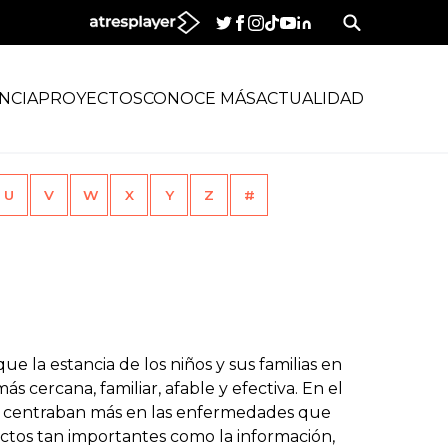
NCIA
PROYECTOS
CONOCE MÁS
ACTUALIDAD
U
V
W
X
Y
Z
#
e la estancia de los niños y sus familias en
ás cercana, familiar, afable y efectiva. En el
se centraban más en las enfermedades que
tos tan importantes como la información,