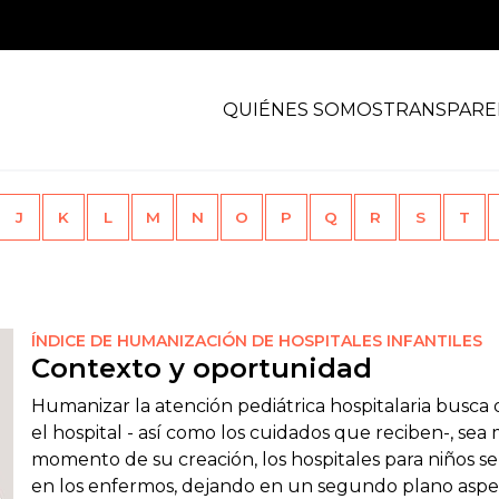
QUIÉNES SOMOS
TRANSPARE
J
K
L
M
N
O
P
Q
R
S
T
ÍNDICE DE HUMANIZACIÓN DE HOSPITALES INFANTILES
Contexto y oportunidad
Humanizar la atención pediátrica hospitalaria busca qu
el hospital - así como los cuidados que reciben-, sea m
momento de su creación, los hospitales para niños 
en los enfermos, dejando en un segundo plano aspec