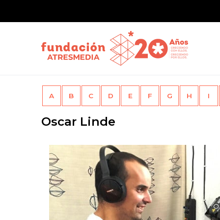
A
B
C
D
E
F
G
H
I
Oscar Linde