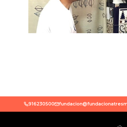
916230500
fundacion@fundacionatresm