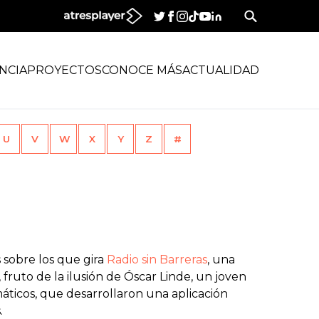
NCIA
PROYECTOS
CONOCE MÁS
ACTUALIDAD
U
V
W
X
Y
Z
#
 sobre los que gira
Radio sin Barreras
, una
fruto de la ilusión de Óscar Linde, un joven
máticos, que desarrollaron una aplicación
.