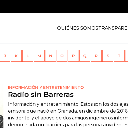
QUIÉNES SOMOS
TRANSPARE
J
K
L
M
N
O
P
Q
R
S
T
INFORMACIÓN Y ENTRETENIMIENTO
Radio sin Barreras
Información y entretenimiento. Estos son los dos ejes
emisora que nació en Granada, en diciembre de 2016, 
invidente, y el apoyo de dos amigos ingenieros infor
denominada outbarriers para las personas invidentes