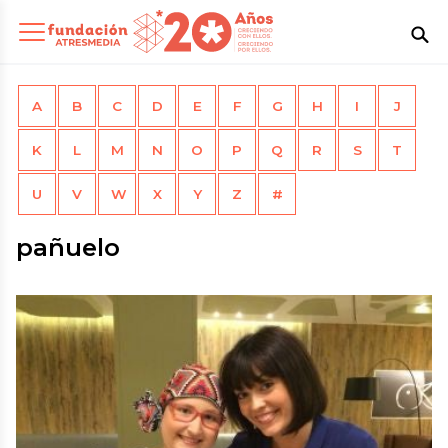
A
B
C
D
E
F
G
H
I
J
K
L
M
N
O
P
Q
R
S
T
U
V
W
X
Y
Z
#
pañuelo