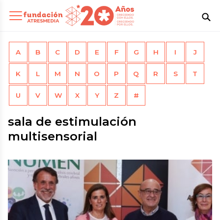
A
B
C
D
E
F
G
H
I
J
K
L
M
N
O
P
Q
R
S
T
U
V
W
X
Y
Z
#
sala de estimulación
multisensorial