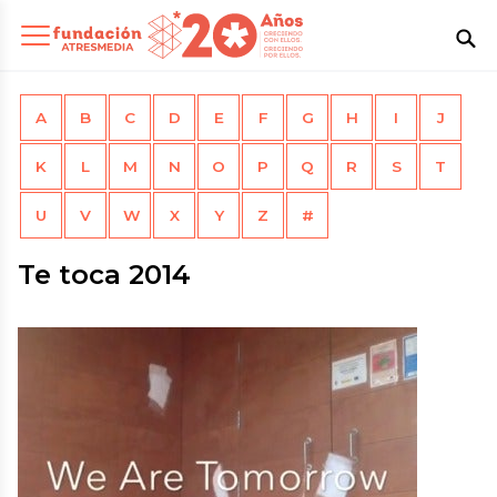
A
B
C
D
E
F
G
H
I
J
K
L
M
N
O
P
Q
R
S
T
U
V
W
X
Y
Z
#
Te toca 2014