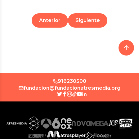
Anterior
Siguiente
916230500
fundacion@fundacionatresmedia.org