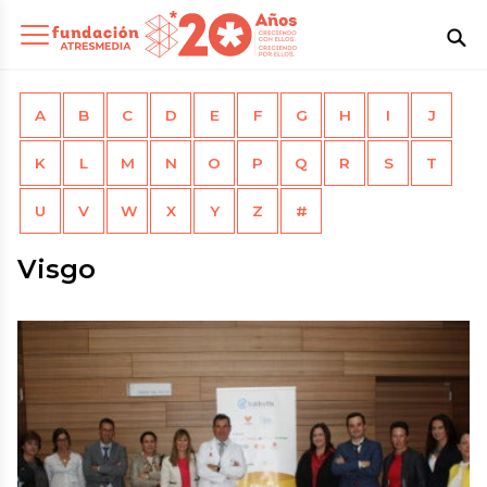
A
B
C
D
E
F
G
H
I
J
K
L
M
N
O
P
Q
R
S
T
U
V
W
X
Y
Z
#
Visgo