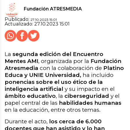
Fundación ATRESMEDIA
Publicado:
27.10.2023 15:01
Actualizado:
27.10.2023 15:01
Whatsapp
Facebook
Twitter
Cerrar
Compartir
La
segunda edición del Encuentro
Mentes AMI
, organizada por la
Fundación
Atresmedia
con la colaboración de
Platino
Educa y UNIE Universidad,
ha incluido
ponencias sobre el uso ético de la
inteligencia artificial
y su impacto en el
ámbito educativo
, la
ciberseguridad
y el
papel central de las
habilidades humanas
en la educación, entre otros temas.
Durante el acto,
los cerca de 6.000
docentes que han asistido y lo han