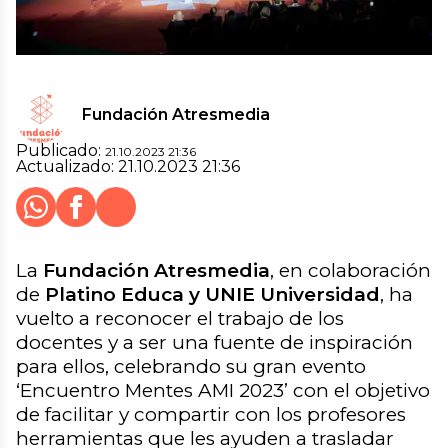
Fundación Atresmedia
Publicado:
21.10.2023 21:36
Actualizado:
21.10.2023 21:36
Whatsapp
Facebook
X
Cerrar
Compartir
La
Fundación Atresmedia
, en colaboración
de
Platino Educa y UNIE Universidad
, ha
vuelto a reconocer el trabajo de los
docentes y a ser una fuente de inspiración
para ellos, celebrando su gran evento
‘Encuentro Mentes AMI 2023’ con el objetivo
de facilitar y compartir con los profesores
herramientas que les ayuden a trasladar