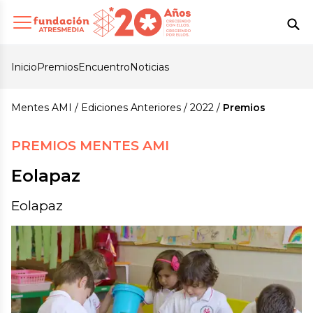
Inicio
Premios
Encuentro
Noticias
Mentes AMI
Ediciones Anteriores
2022
Premios
PREMIOS MENTES AMI
Eolapaz
Eolapaz
Eolapaz |
Eolapaz
Fundación Atresmedia