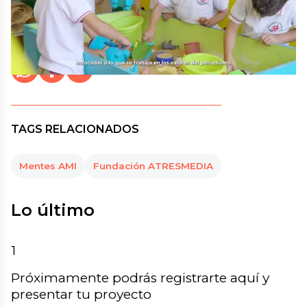
Madrid
Publicado:
27.10.2022 16:50
Actualizado:
27.10.2022 16:50
Whatsapp
Facebook
X
Cerrar
Compartir
TAGS RELACIONADOS
Mentes AMI
Fundación ATRESMEDIA
Lo último
1
Próximamente podrás registrarte aquí y
presentar tu proyecto