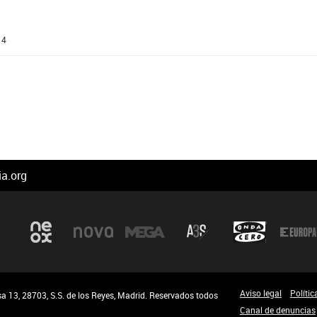
14
a.org
Aviso legal
Polític
a 13, 28703, S.S. de los Reyes, Madrid. Reservados todos
Canal de denuncias