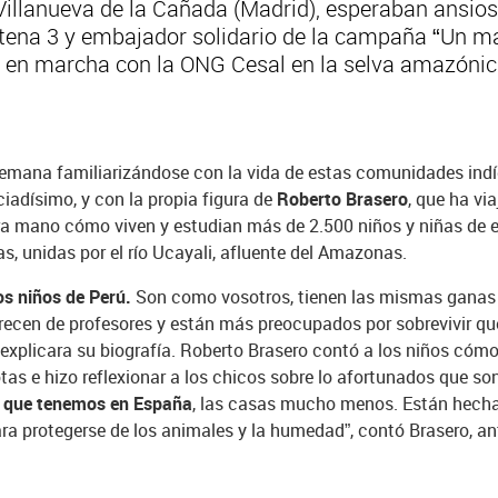
Villanueva de la Cañada (Madrid), esperaban ansios
tena 3 y embajador solidario de la campaña “Un ma
n marcha con la ONG Cesal en la selva amazónica
emana familiarizándose con la vida de estas comunidades indí
ciadísimo, y con la propia figura de
Roberto Brasero
, que ha vi
a mano cómo viven y estudian más de 2.500 niños y niñas de en
, unidas por el río Ucayali, afluente del Amazonas.
os niños de Perú.
Son como vosotros, tienen las mismas ganas d
ecen de profesores y están más preocupados por sobrevivir que p
xplicara su biografía. Roberto Brasero contó a los niños cómo
s e hizo reflexionar a los chicos sobre lo afortunados que son
as que tenemos en España
, las casas mucho menos. Están hechas
ara protegerse de los animales y la humedad”, contó Brasero, a