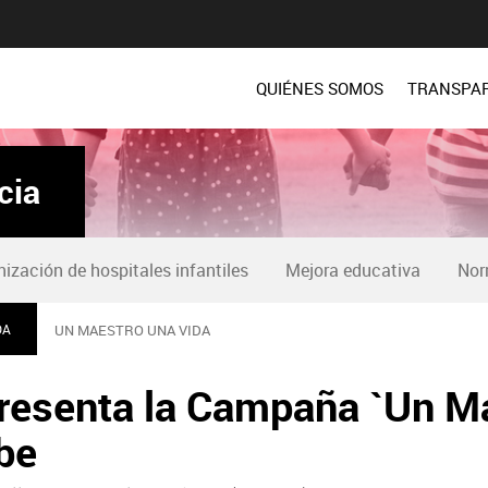
QUIÉNES SOMOS
TRANSPA
cia
zación de hospitales infantiles
Mejora educativa
Nor
DA
UN MAESTRO UNA VIDA
resenta la Campaña `Un Ma
lbe