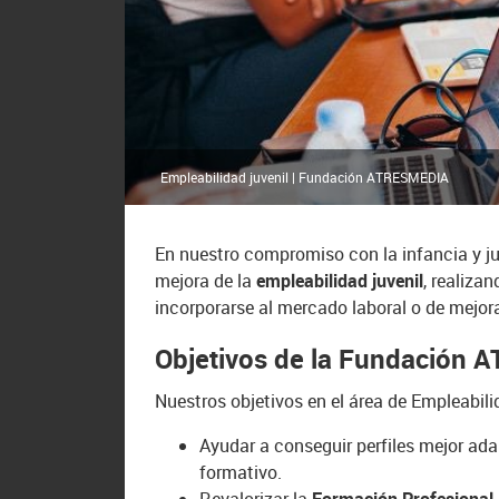
Empleabilidad juvenil | Fundación ATRESMEDIA
En nuestro compromiso con la infancia y 
mejora de la
empleabilidad juvenil
, realiza
incorporarse al mercado laboral o de mejor
Objetivos de la Fundación 
Nuestros objetivos en el área de Empleabili
Ayudar a conseguir perfiles mejor ad
formativo.