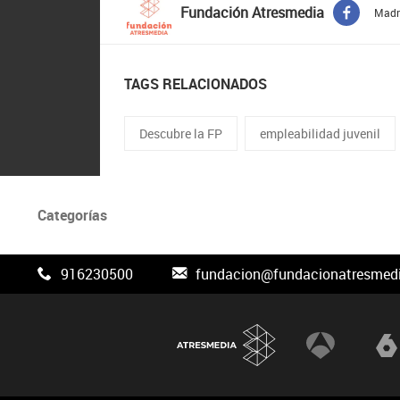
Fundación Atresmedia
Madri
TAGS RELACIONADOS
Descubre la FP
empleabilidad juvenil
Categorías
916230500
fundacion@fundacionatresmedi