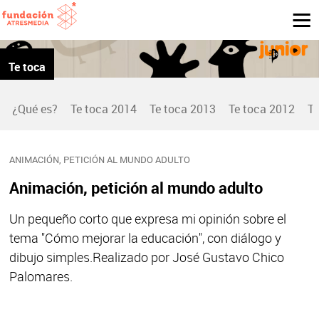
Te toca
¿Qué es?
Te toca 2014
Te toca 2013
Te toca 2012
Te
ANIMACIÓN, PETICIÓN AL MUNDO ADULTO
Animación, petición al mundo adulto
Un pequeño corto que expresa mi opinión sobre el
tema "Cómo mejorar la educación", con diálogo y
dibujo simples.Realizado por José Gustavo Chico
Palomares.