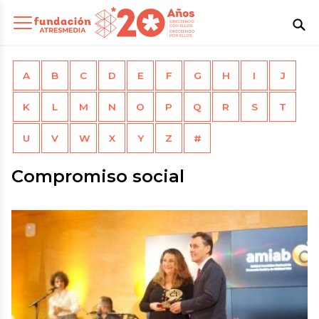
A
B
C
D
E
F
G
H
I
J
K
L
M
N
O
P
Q
R
S
T
U
V
W
X
Y
Z
#
Compromiso social