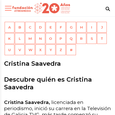
A
B
C
D
E
F
G
H
I
J
K
L
M
N
O
P
Q
R
S
T
U
V
W
X
Y
Z
#
Cristina Saavedra
Descubre quién es Cristina
Saavedra
Cristina Saavedra,
licenciada en
periodismo, inició su carrera en la Televisión
de Galicia TVG, más tarde comenzó su