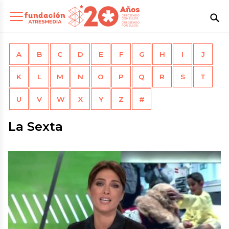
A
B
C
D
E
F
G
H
I
J
K
L
M
N
O
P
Q
R
S
T
U
V
W
X
Y
Z
#
La Sexta