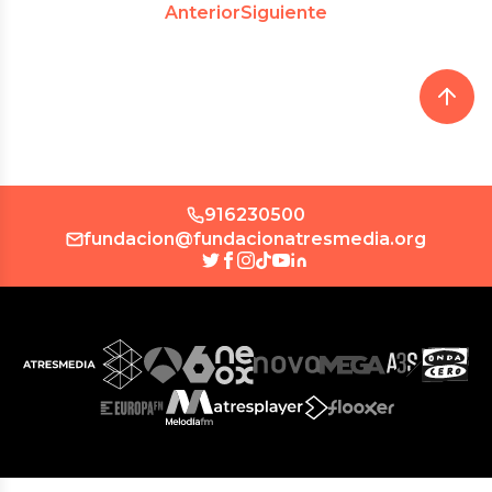
Anterior
Siguiente
916230500
fundacion@fundacionatresmedia.org