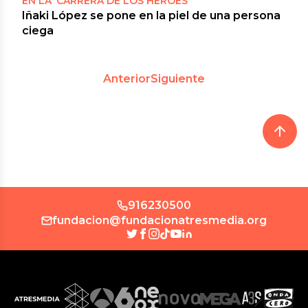
EN LA ‘CARRERA DE LOS HÉROES’
Iñaki López se pone en la piel de una persona
ciega
Anterior
Siguiente
916230500
fundacion@fundacionatresmedia.org