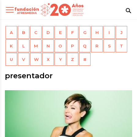
A
B
C
D
E
F
G
H
I
J
K
L
M
N
O
P
Q
R
S
T
U
V
W
X
Y
Z
#
presentador