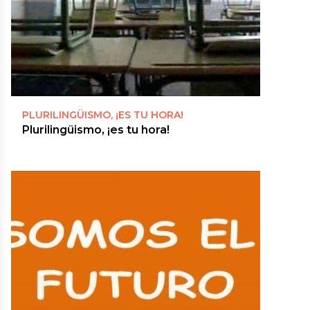
PLURILINGÜISMO, ¡ES TU HORA!
Plurilingüismo, ¡es tu hora!