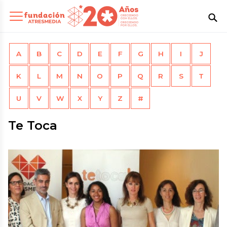
A
B
C
D
E
F
G
H
I
J
K
L
M
N
O
P
Q
R
S
T
U
V
W
X
Y
Z
#
Te Toca