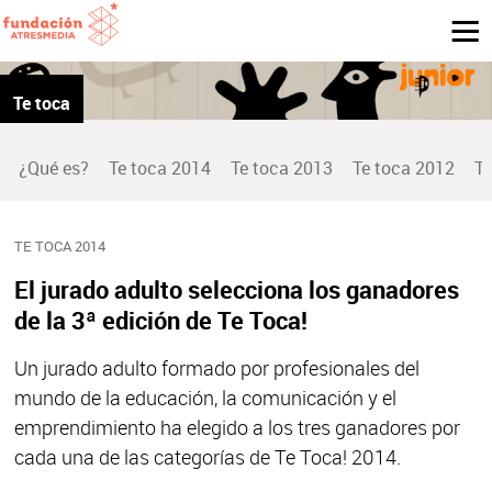
Te toca
¿Qué es?
Te toca 2014
Te toca 2013
Te toca 2012
Te
TE TOCA 2014
El jurado adulto selecciona los ganadores
de la 3ª edición de Te Toca!
Un jurado adulto formado por profesionales del
mundo de la educación, la comunicación y el
emprendimiento ha elegido a los tres ganadores por
cada una de las categorías de Te Toca! 2014.