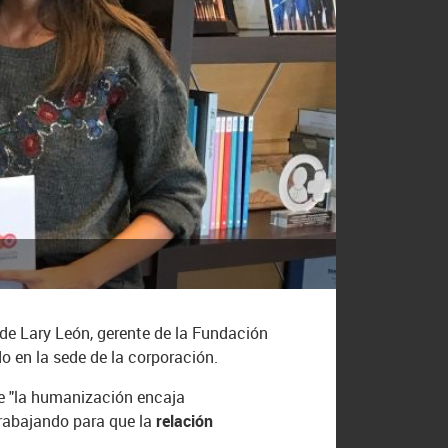
 de Lary León, gerente de la Fundación
 en la sede de la corporación.
te "la humanización encaja
trabajando para que la
relación