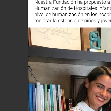
Nuestra Fundación ha propuesto a
Humanización de Hospitales Infanti
nivel de humanización en los hospit
mejorar la estancia de niños y jóve