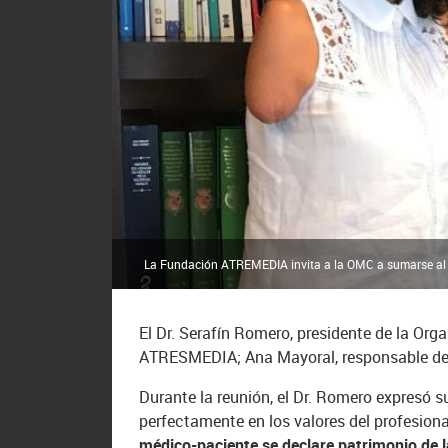
La Fundación ATREMEDIA invita a la OMC a sumarse al Í
El Dr. Serafín Romero, presidente de la Org
ATRESMEDIA; Ana Mayoral, responsable del 
Durante la reunión, el Dr. Romero expresó 
perfectamente en los valores del profesion
médico-paciente se declare patrimonio de