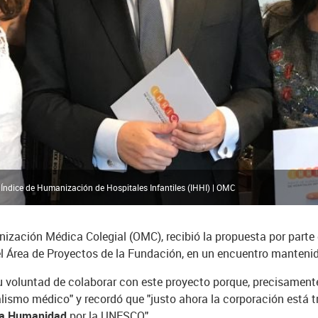
ndice de Humanización de Hospitales Infantiles (IHHI) | OMC
anización Médica Colegial (OMC), recibió la propuesta por parte
Área de Proyectos de la Fundación, en un encuentro mantenido
su voluntad de colaborar con este proyecto porque, precisamen
alismo médico" y recordó que "justo ahora la corporación está 
 la Humanidad
por la UNESCO".