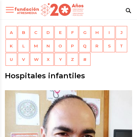
A
B
C
D
E
F
G
H
I
J
K
L
M
N
O
P
Q
R
S
T
U
V
W
X
Y
Z
#
Hospitales infantiles