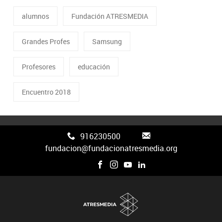
alumnos
Fundación ATRESMEDIA
Grandes Profes
Samsung
Profesores
educación
Encuentro 2018
916230500
fundacion@fundacionatresmedia.org