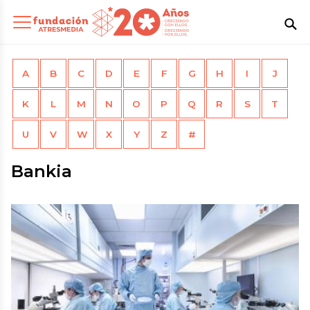
A
B
C
D
E
F
G
H
I
J
K
L
M
N
O
P
Q
R
S
T
U
V
W
X
Y
Z
#
Bankia