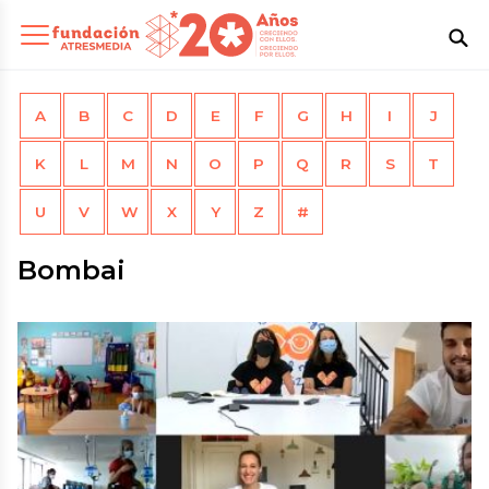
A
B
C
D
E
F
G
H
I
J
K
L
M
N
O
P
Q
R
S
T
U
V
W
X
Y
Z
#
Bombai