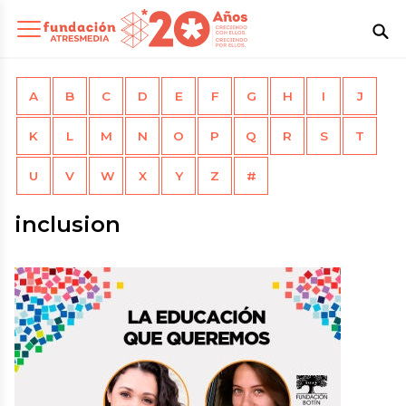
A
B
C
D
E
F
G
H
I
J
K
L
M
N
O
P
Q
R
S
T
U
V
W
X
Y
Z
#
inclusion