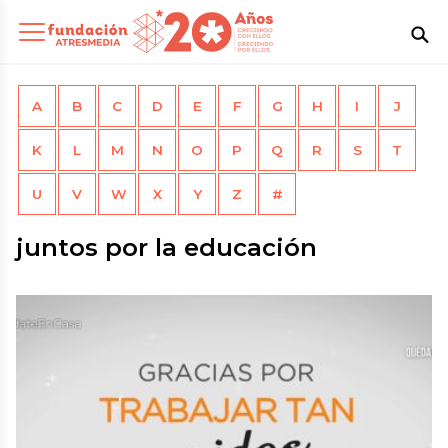
A
B
C
D
E
F
G
H
I
J
K
L
M
N
O
P
Q
R
S
T
U
V
W
X
Y
Z
#
juntos por la educación