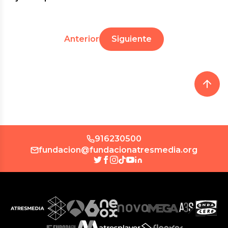
Anterior
Siguiente
916230500
fundacion@fundacionatresmedia.org