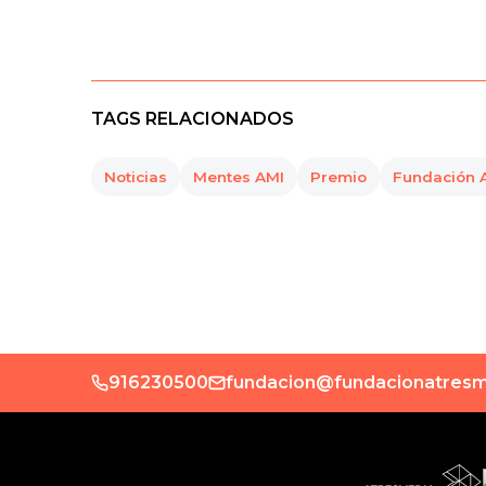
TAGS RELACIONADOS
Noticias
Mentes AMI
Premio
Fundación
916230500
fundacion@fundacionatresm