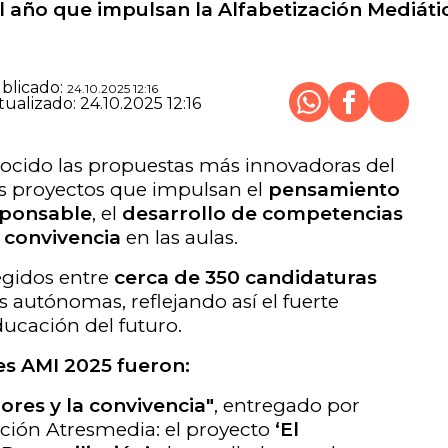
 año que impulsan la Alfabetización Mediátic
blicado:
24.10.2025 12:16
Whatsapp
Facebook
tualizado:
24.10.2025 12:16
X
Cerrar
Compartir
nocido las propuestas más innovadoras del
s proyectos que impulsan el
pensamiento
sponsable
, el
desarrollo de competencias
 convivencia
en las aulas.
egidos entre
cerca de 350 candidaturas
autónomas, reflejando así el fuerte
ucación del futuro.
s AMI 2025 fueron:
res y la convivencia"
, entregado por
dación Atresmedia: el proyecto
‘El