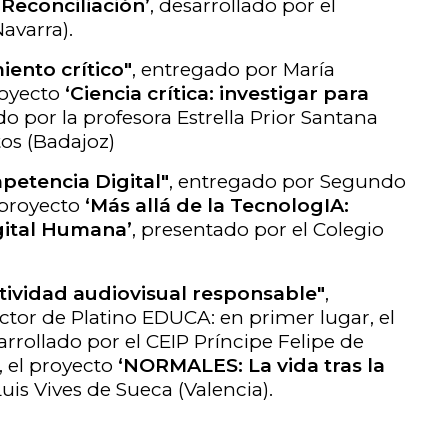
Reconciliación’
, desarrollado por el
avarra).
ento crítico"
, entregado por María
royecto
‘Ciencia crítica: investigar para
do por la profesora Estrella Prior Santana
tos (Badajoz)
petencia Digital"
, entregado por Segundo
l proyecto
‘Más allá de la TecnologIA:
gital Humana’
, presentado por el Colegio
tividad audiovisual responsable"
,
tor de Platino EDUCA: en primer lugar, el
sarrollado por el CEIP Príncipe Felipe de
, el proyecto
‘NORMALES: La vida tras la
Luis Vives de Sueca (Valencia).