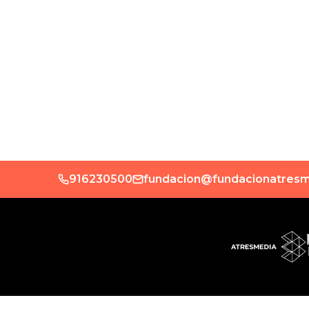
916230500
fundacion@fundacionatresm