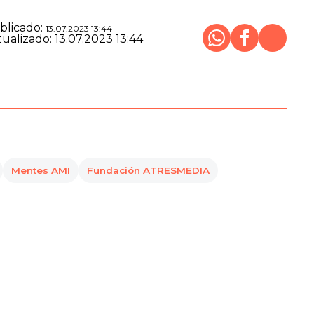
blicado:
13.07.2023 13:44
Whatsapp
Facebook
tualizado:
13.07.2023 13:44
X
Cerrar
Compartir
Mentes AMI
Fundación ATRESMEDIA