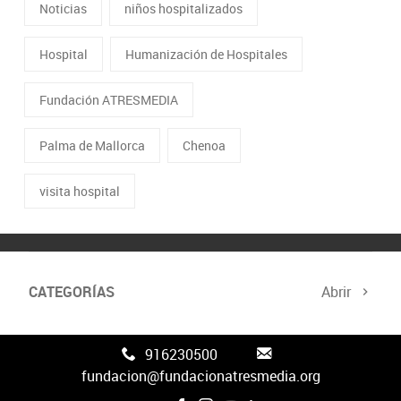
Noticias
niños hospitalizados
Hospital
Humanización de Hospitales
Fundación ATRESMEDIA
Palma de Mallorca
Chenoa
visita hospital
CATEGORÍAS
Abrir
Canal FAN3
916230500
fundacion@fundacionatresmedia.org