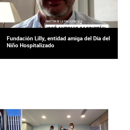
Fundación Lilly, entidad amiga del Día del
Niño Hospitalizado
Una core
X
Facebook
X
Fa