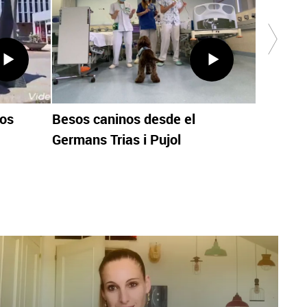
besos d
Infanta 
sos
Besos caninos desde el
Germans Trias i Pujol
X
Facebook