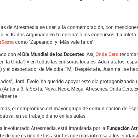
.
amas de Atresmedia se unen a la conmemoración, con menciones
’ y ‘Karlos Arguiñano en tu cocina’ o los concursos ‘La ruleta d
aSexta
como ‘Zapeando’ y ‘Más vale tarde’.
ado con el
Día Mundial de los Docentes
. Así,
Onda Cero
recordar
en la Onda’) y en todas las emisoras locales. Además, los esp
) y el despertador de Melodía FM, ‘Despiértate, Juanma’, se hará
lvados’, Jordi Évole, ha querido apoyar este día protagonizand
a (Antena 3, laSexta, Nova, Neox, Mega, Atreseries, Onda Cero,
ialmente.
 más, el compromiso del mayor grupo de comunicación de Españ
ativa, en su trabajo diario en las aulas.
a involucrado Atresmedia, está impulsada por la
Fundación At
te de que es uno de los asuntos que más interesa a los ciudada