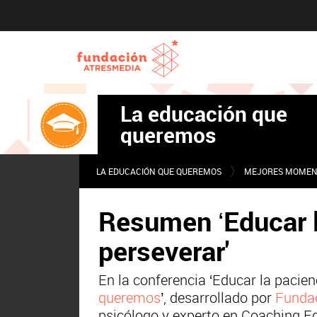
La educación que
queremos
LA EDUCACIÓN QUE QUEREMOS
MEJORES MOMEN
Resumen ‘Educar l
perseverar'
En la conferencia ‘Educar la pacienc
queremos
’, desarrollado por
Fundac
psicólogo y experto en Coaching Ed