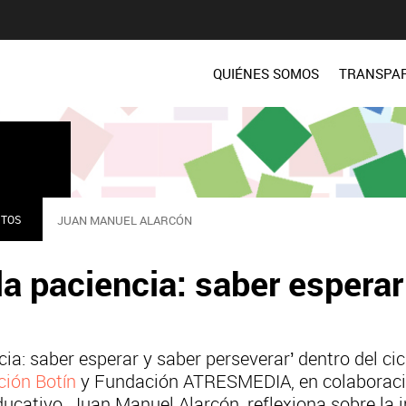
QUIÉNES SOMOS
TRANSPA
TOS
JUAN MANUEL ALARCÓN
a paciencia: saber esperar
ia: saber esperar y saber perseverar’ dentro del cicl
ión Botín
y Fundación ATRESMEDIA, en colaborac
ucativo, Juan Manuel Alarcón, reflexiona sobre la 