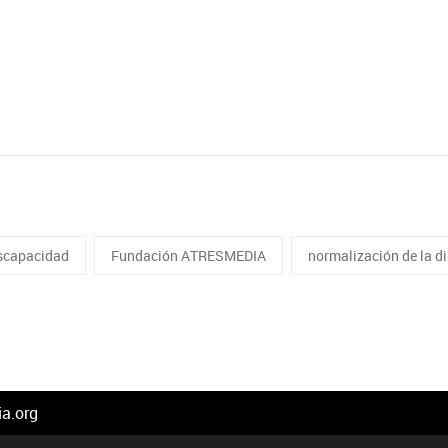
scapacidad
Fundación ATRESMEDIA
normalización de la d
a.org