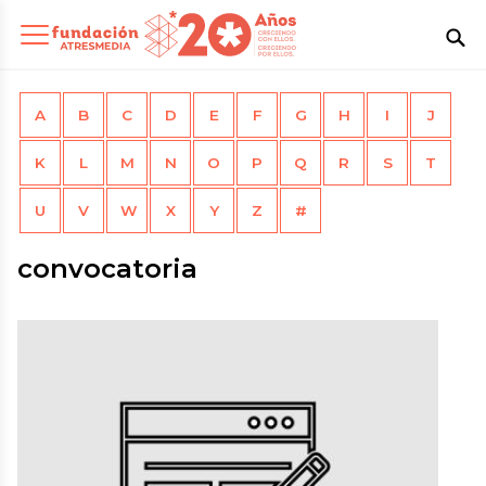
A
B
C
D
E
F
G
H
I
J
K
L
M
N
O
P
Q
R
S
T
U
V
W
X
Y
Z
#
convocatoria