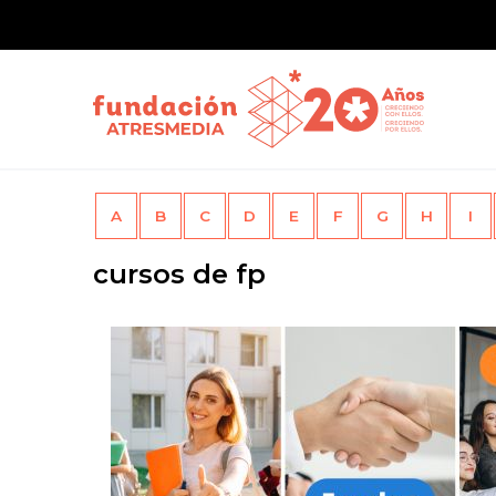
A
B
C
D
E
F
G
H
I
cursos de fp