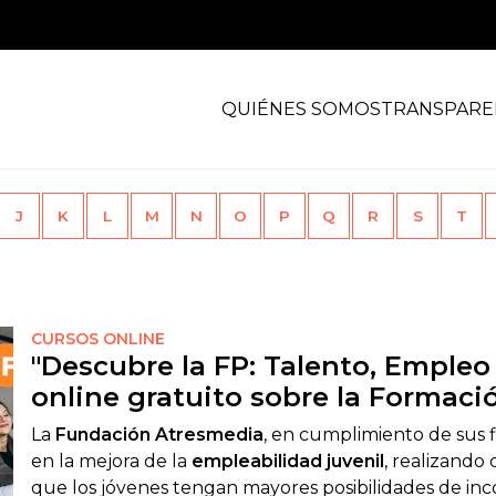
QUIÉNES SOMOS
TRANSPARE
J
K
L
M
N
O
P
Q
R
S
T
CURSOS ONLINE
"Descubre la FP: Talento, Empleo 
online gratuito sobre la Formaci
La
Fundación Atresmedia
, en cumplimiento de sus f
en la mejora de la
empleabilidad juvenil
, realizando
que los jóvenes tengan mayores posibilidades de inc