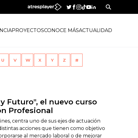
NCIA
PROYECTOS
CONOCE MÁS
ACTUALIDAD
U
V
W
X
Y
Z
#
y Futuro", el nuevo curso
ón Profesional
ines, centra uno de sus ejes de actuación
 distintas acciones que tienen como objetivo
orporarse al mercado laboral o de mejorar