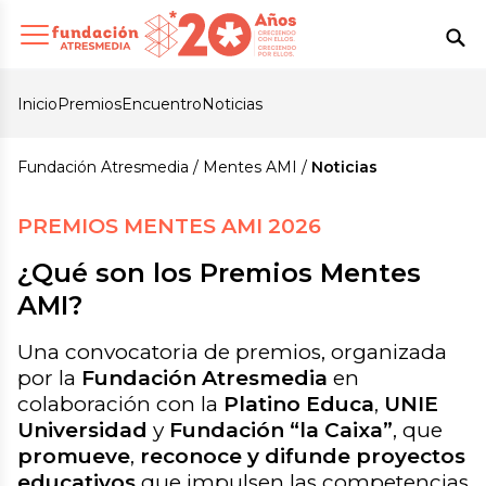
Inicio
Premios
Encuentro
Noticias
Fundación Atresmedia
Mentes AMI
Noticias
PREMIOS MENTES AMI 2026
¿Qué son los Premios Mentes
AMI?
Una convocatoria de premios, organizada
por la
Fundación Atresmedia
en
colaboración con la
Platino Educa
,
UNIE
Universidad
y
Fundación “la Caixa”
, que
promueve
,
reconoce y difunde proyectos
educativos
que impulsen las competencias