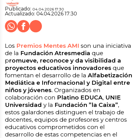
Publicado:
04.04.2026 17:30
Actualizado:
04.04.2026 17:30
Whatsapp
Facebook
X
Cerrar
Compartir
Los
Premios Mentes AMI
son una iniciativa
de la
Fundación Atresmedia
que
p
romueve, reconoce y da visibilidad a
proyectos educativos innovadores
que
fomentan el desarrollo de la
Alfabetización
Mediática e Informacional y Digital entre
niños y jóvenes
. Organizados en
colaboración con
Platino EDUCA
,
UNIE
Universidad
y la
Fundación ”la Caixa”
,
estos galardones distinguen el trabajo de
docentes, equipos de profesores y centros
educativos comprometidos con el
desarrollo de estas competencias en el