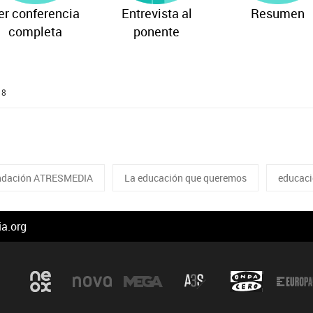
er conferencia
Entrevista al
Resumen
completa
ponente
18
ndación ATRESMEDIA
La educación que queremos
educac
a.org