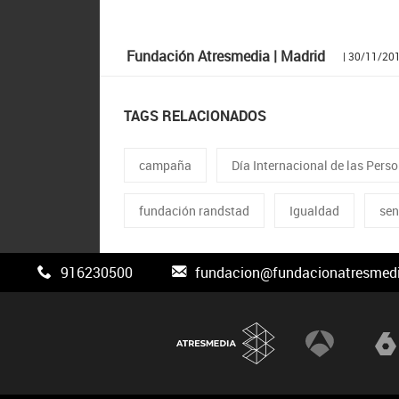
Fundación Atresmedia | Madrid
| 30/11/20
TAGS RELACIONADOS
campaña
Día Internacional de las Per
fundación randstad
Igualdad
sen
916230500
fundacion@fundacionatresmedi