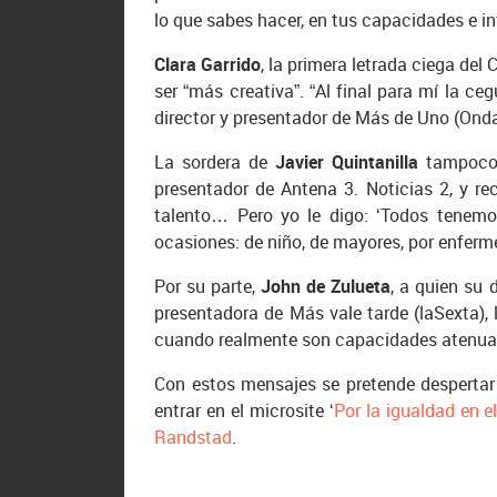
lo que sabes hacer, en tus capacidades e int
Clara Garrido
, la primera letrada ciega del
ser “más creativa”. “Al final para mí la ceg
director y presentador de Más de Uno (Onda
La sordera de
Javier Quintanilla
tampoco h
presentador de Antena 3. Noticias 2, y re
talento… Pero yo le digo: ‘Todos tenem
ocasiones: de niño, de mayores, por enfer
Por su parte,
John de Zulueta
, a quien su 
presentadora de Más vale tarde (laSexta), 
cuando realmente son capacidades atenuat
Con estos mensajes se pretende despertar 
entrar en el microsite ‘
Por la igualdad en e
Randstad
.