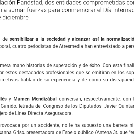
ación Randstad, dos entidades comprometidas con 
n a sumar fuerzas para conmemorar el Día Internac
e diciembre.
o de
sensibilizar a la sociedad y alcanzar así la normalizac
oral, cuatro periodistas de Atresmedia han entrevistado a pe
mera mano historias de superación y de éxito. Con esta fina
or estos destacados profesionales que se emitirán en los so
directivos hablan de su experiencia y de cómo su discapaci
lés
y
Mamen Mendizábal
conversan, respectivamente, con I
arrido, letrada del Congreso de los Diputados; Javier Quinta
jero de Línea Directa Aseguradora.
provocada por un accidente, no le ha supuesto una barrera ni 
usanna Griso, presentadora de Espejo público (Antena 3), que “e