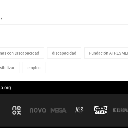
17
sonas con Discapacidad
discapacidad
Fundación ATRESME
sibilizar
empleo
a.org