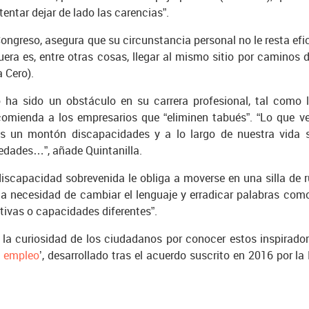
entar dejar de lado las carencias”.
 Congreso, asegura que su circunstancia personal no le resta efic
uera es, entre otras cosas, llegar al mismo sitio por caminos di
 Cero).
a sido un obstáculo en su carrera profesional, tal como le
comienda a los empresarios que “eliminen tabués”. “Lo que v
os un montón discapacidades y a lo largo de nuestra vida
medades…”, añade Quintanilla.
discapacidad sobrevenida le obliga a moverse en una silla de
la necesidad de cambiar el lenguaje y erradicar palabras com
ivas o capacidades diferentes”.
la curiosidad de los ciudadanos por conocer estos inspirado
l empleo
’, desarrollado tras el acuerdo suscrito en 2016 por 